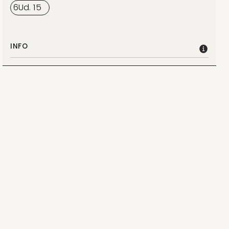
6
Ud.
15
INFO