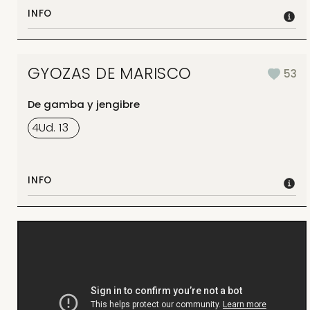
INFO
GYOZAS DE MARISCO
53
De gamba y jengibre
4
Ud.
13
INFO